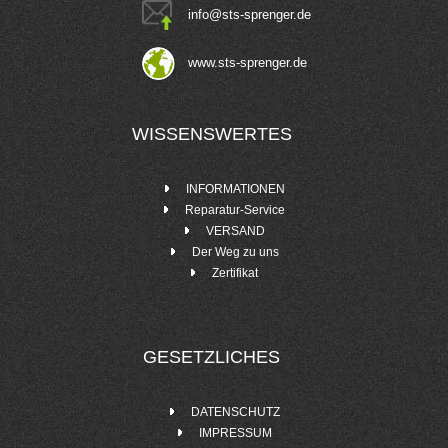
info
@
sts-sprenger.de
www.sts-sprenger.de
WISSENSWERTES
INFORMATIONEN
Reparatur-Service
VERSAND
Der Weg zu uns
Zertifikat
GESETZLICHES
DATENSCHUTZ
IMPRESSUM