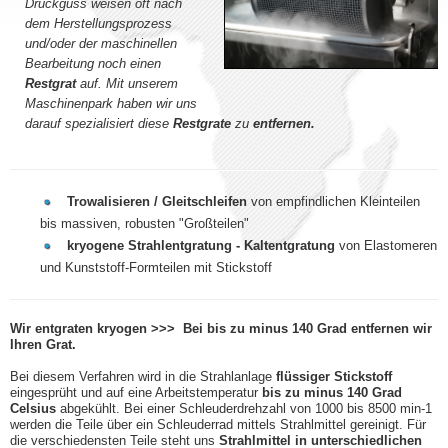
Druckguss weisen oft nach
dem Herstellungsprozess
und/oder der maschinellen
Bearbeitung noch einen
Restgrat
auf. Mit unserem
Maschinenpark haben wir uns
darauf spezialisiert diese
Restgrate
zu
entfernen.
Trowalisieren / Gleitschleifen
von empfindlichen Kleinteilen
bis massiven, robusten "Großteilen"
kryogene Strahlentgratung - Kaltentgratung
von Elastomeren
und Kunststoff-Formteilen mit Stickstoff
Wir entgraten kryogen >>> Bei
bis zu minus 140 Grad entfernen wir
Ihren Grat.
Bei diesem Verfahren wird in die Strahlanlage
flüssiger Stickstoff
eingesprüht und auf eine Arbeitstemperatur
bis zu minus 140 Grad
Celsius
abgekühlt. Bei einer Schleuderdrehzahl von 1000 bis 8500 min-1
werden die Teile über ein Schleuderrad mittels Strahlmittel gereinigt. Für
die verschiedensten Teile steht uns
Strahlmittel in unterschiedlichen