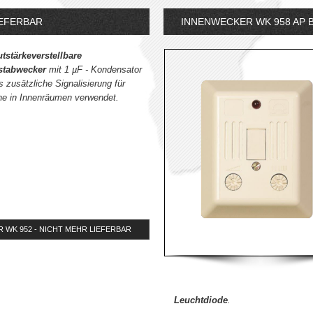
IEFERBAR
INNENWECKER WK 958 AP B
tstärkeverstellbare
stabwecker
mit 1 µF - Kondensator
ls zusätzliche Signalisierung für
ne in Innenräumen verwendet.
WK 952 - NICHT MEHR LIEFERBAR
Leuchtdiode
.