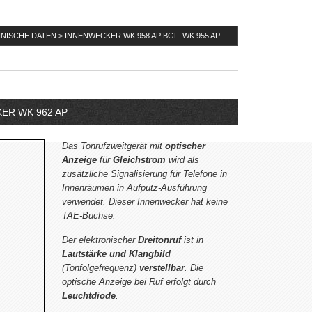
NISCHE DATEN > INNENWECKER WK 958 AP BGL. WK 955 AP
ER WK 962 AP
Das Tonrufzweitgerät mit
optischer
Anzeige
für
Gleichstrom
wird als
zusätzliche Signalisierung für Telefone in
Innenräumen in Aufputz-Ausführung
verwendet. Dieser Innenwecker hat keine
TAE-Buchse.
Der elektronischer
Dreitonruf
ist in
Lautstärke und Klangbild
(Tonfolgefrequenz)
verstellbar
. Die
optische Anzeige bei Ruf erfolgt durch
Leuchtdiode
.