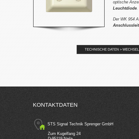
optische Anzei
Leuchtdiode
.
Der WK 954 A
Anschlusslei
TECHNISCHE DATEN > WECHSEL
KONTAKTDATEN
STS Signal Technik Sprenger GmbH
Zum Kugelfang 24
D-95119 Naila