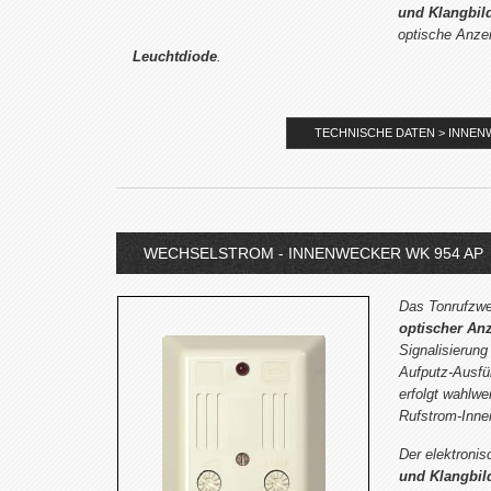
und Klangbil
optische Anzei
Leuchtdiode
.
TECHNISCHE DATEN > INNENW
WECHSELSTROM - INNENWECKER WK 954 AP
Das Tonrufzwe
optischer An
Signalisierung
Aufputz-Ausfü
erfolgt wahlwe
Rufstrom-Inne
Der elektroni
und Klangbil