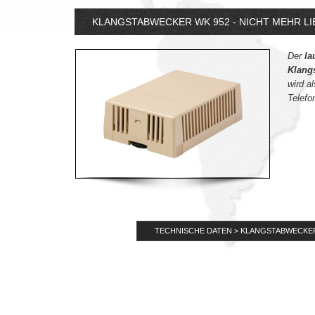
KLANGSTABWECKER WK 952 - NICHT MEHR L
Der
lau
Klang
wird a
Telefo
TECHNISCHE DATEN > KLANGSTABWECKER 