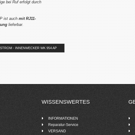
ge bei Ruf erfolgt durch
P ist auch
mit RJ11-
tung
lieferbar.
STROM - INNENWECKER WK 954 AP
WISSENSWERTES
G
INFORMATIONEN
Reparatur-Service
VERSAND