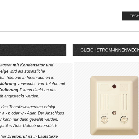
TECH
GLEICHSTROM-INNENWECK
itgerät
mit Kondensator und
zeige
wird als zusätzliche
 für Telefone in Innenräumen in
sführung
verwendet. Ein Telefon mit
Kodierung F
kann direkt an das
ät angesteckt werden.
des Tonrufzweitgerätes erfolgt
 a - b oder w - Ader. Der Anschluss
r kann nur dann gewählt werden,
erät w-Ader-Betrieb unterstützt!
cher
Dreitonruf
ist in
Lautstärke