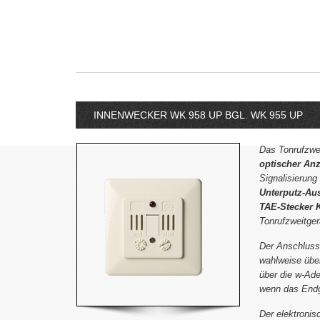
INNENWECKER WK 958 UP BGL. WK 955 UP
Das Tonrufzwe
optischer An
Signalisierung
Unterputz-Au
TAE-Stecker 
Tonrufzweitger
Der Anschluss 
wahlweise über
über die w-Ade
wenn das Endg
Der elektronis