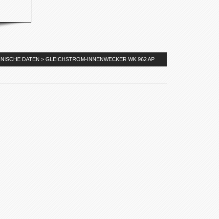
NISCHE DATEN > GLEICHSTROM-INNENWECKER WK 962 AP