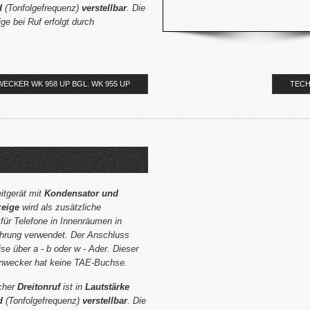
d
(Tonfolgefrequenz)
verstellbar
. Die
ge bei Ruf erfolgt durch
TECH
ECKER WK 958 UP BGL. WK 955 UP
itgerät mit
Kondensator und
zeige
wird als zusätzliche
 für Telefone in Innenräumen in
hrung verwendet. Der Anschluss
ise über a - b oder w - Ader. Dieser
nwecker hat keine TAE-Buchse.
scher
Dreitonruf
ist in
Lautstärke
d
(Tonfolgefrequenz)
verstellbar
. Die