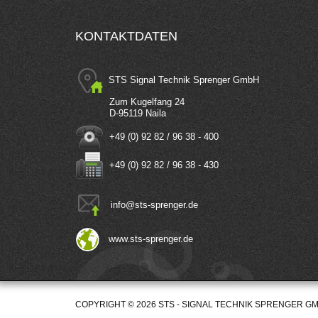
KONTAKTDATEN
STS Signal Technik Sprenger GmbH
Zum Kugelfang 24
D-95119 Naila
+49 (0) 92 82 / 96 38 - 400
+49 (0) 92 82 / 96 38 - 430
info
@
sts-sprenger.de
www.sts-sprenger.de
COPYRIGHT © 2026 STS - SIGNAL TECHNIK SPRENGER G