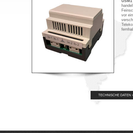
ÜSM1
handel
Feinsc
vor ei
versch
Telek
fernhal
TECHNISCHE DATEN