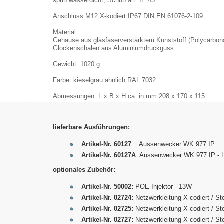
spritzwasserdicht, Schutzart: IP 43
Anschluss M12 X-kodiert IP67 DIN EN 61076-2-109
Material:
Gehäuse aus glasfaserverstärktem Kunststoff (Polycarbon
Glockenschalen aus Aluminiumdruckguss
Gewicht: 1020 g
Farbe: kieselgrau ähnlich RAL 7032
Abmessungen: L x B x H ca. in mm 208 x 170 x 115
lieferbare Ausführungen:
Artikel-Nr. 60127
: Aussenwecker WK 977 IP
Artikel-Nr. 60127A
: Aussenwecker WK 977 IP - 
optionales Zubehör:
Artikel-Nr. 50002:
POE-Injektor - 13W
Artikel-Nr. 02724:
Netzwerkleitung X-codiert / S
Artikel-Nr.
02725:
Netzwerkleitung X-codiert / S
Artikel-Nr. 02727:
Netzwerkleitung X-codiert / S