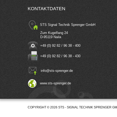
KONTAKTDATEN
STS Signal Technik Sprenger GmbH
Zum Kugelfang 24
D-95119 Naila
+49 (0) 92 82 / 96 38 - 400
+49 (0) 92 82 / 96 38 - 430
info
@
sts-sprenger.de
www.sts-sprenger.de
COPYRIGHT © 2026 STS - SIGNAL TECHNIK SPRENGER G